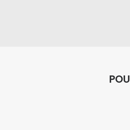
POU
25 ans d'expérience