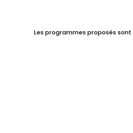
L
es programmes proposés sont e
For