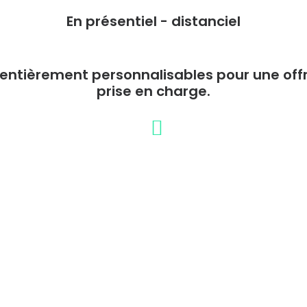
En présentiel - distanciel
ntièrement personnalisables pour une offre
prise en charge.
mations en Communication Coopéra