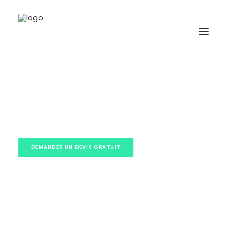
A propos
Formations
Accompagnement
Ressources
DEMANDER UN DEVIS GRATUIT
Contact