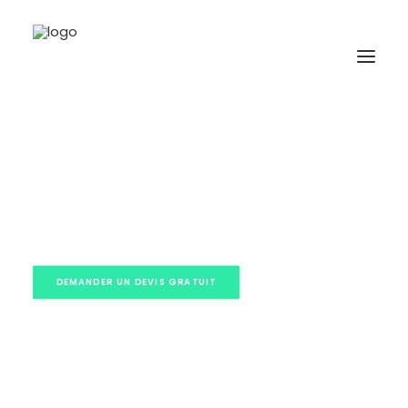
A propos
Formations
Accompagnement
Ressources
DEMANDER UN DEVIS GRATUIT
Contact