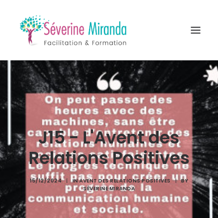
A propos
Formations
Accompagnement
J15 - L'Avent des
Ressources
Relations Positives
Contact
15/12/2024
|
IN
AVENT DES RELATIONS POSITIVES
|
BY
SÉVERINE MIRANDA