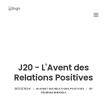
A propos
Formations
Accompagnement
J20 - L'Avent des
Ressources
Relations Positives
Contact
20/12/2024
|
IN
AVENT DES RELATIONS POSITIVES
|
BY
SÉVERINE MIRANDA