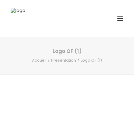
Logo OF (1)
A propos
Accueil
Présentation
Logo OF (1)
Formations
Accompagnement
Ressources
Contact