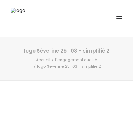
logo Séverine 25_03 – simplifié 2
A propos
Accueil
L'engagement qualité
Formations
logo Séverine 25_03 – simplifié 2
Accompagnement
Ressources
Contact