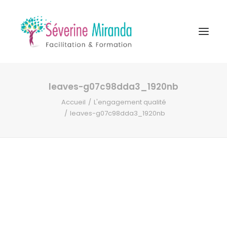
leaves-g07c98dda3_1920nb
A propos
Accueil
L'engagement qualité
Formations
leaves-g07c98dda3_1920nb
Accompagnement
Ressources
Contact