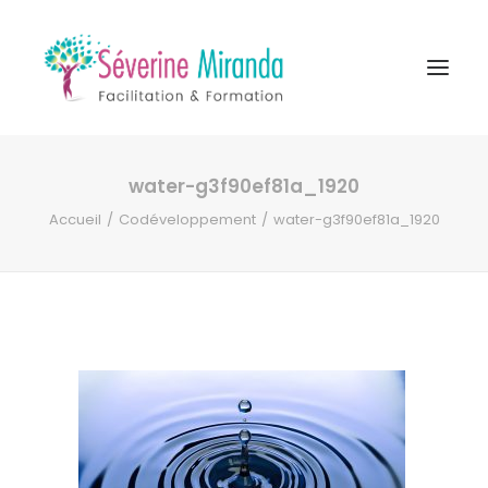
water-g3f90ef81a_1920
A propos
Accueil
Codéveloppement
water-g3f90ef81a_1920
Formations
Accompagnement
Ressources
Contact