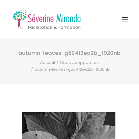
autumn-leaves-g50412ea2b_1920nb
A propos
Accueil
Codéveloppement
Formations
autumn-leaves-g50412ea2b_1920nb
Accompagnement
Ressources
Contact