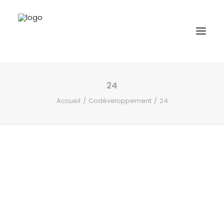
24
A propos
Accueil
Codéveloppement
24
Formations
Accompagnement
Ressources
Contact