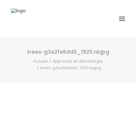
trees-g3e2fe6dd0_1920.nbjpg
A propos
Accueil
Approche et déontologie
Formations
trees-g3e2fe6dd0_1920.nbjpg
Accompagnement
Ressources
Contact