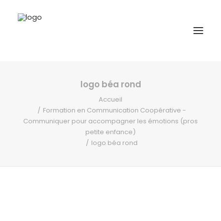
logo béa rond
A propos
Accueil
Formations
Formation en Communication Coopérative -
Communiquer pour accompagner les émotions (pros
Accompagnement
petite enfance)
Ressources
logo béa rond
Contact