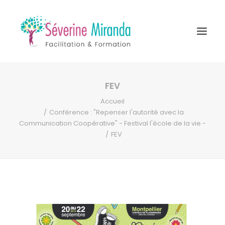
FEV
A propos
Accueil
Formations
Conférence : "Repenser l'autorité avec la
Communication Coopérative" - Festival l'école de la vie -
Accompagnement
FEV
Ressources
Contact