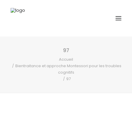
97
A propos
Accueil
Formations
Bientraitance et approche Montessori pour les troubles
cognitifs
Accompagnement
97
Ressources
Contact