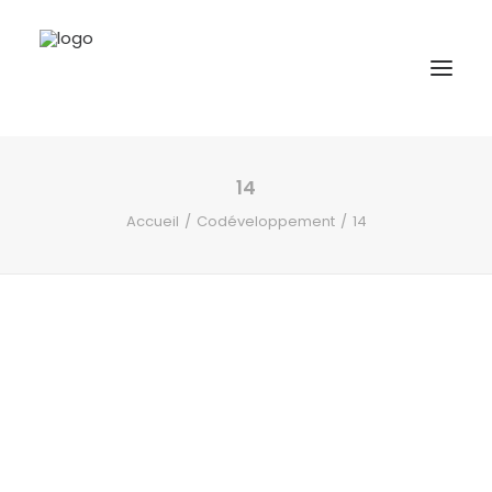
14
A propos
Accueil
Codéveloppement
14
Formations
Accompagnement
Ressources
Contact