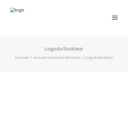
LogoActivateur
A propos
Accueil
Accueil Séverine Miranda
LogoActivateur
Formations
Accompagnement
Ressources
Contact